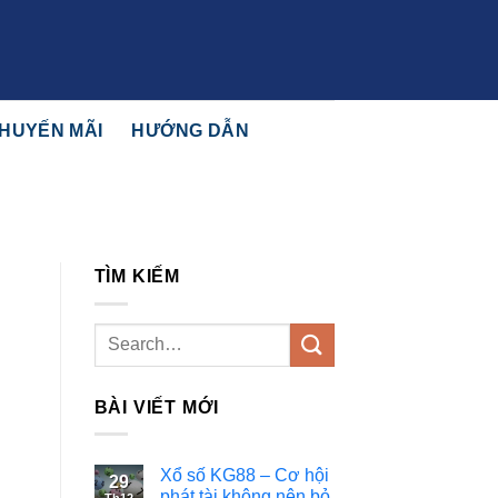
HUYẾN MÃI
HƯỚNG DẪN
TÌM KIẾM
BÀI VIẾT MỚI
Xổ số KG88 – Cơ hội
29
phát tài không nên bỏ