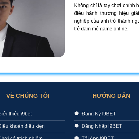
Không chỉ là tay chơi chính
điều hành thương hiệu giả
nghiệp của anh trở thành ng
trẻ đam mê game online.
VỀ CHÚNG TÔI
HƯỚNG DẪN
iới thiệu i9bet
Đăng Ký I9BET
Điều khoản điều kiện
Đăng Nhập I9BET
Chơi có trách nhiệm
Tải App I9BET