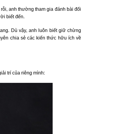
rỗi, anh thường tham gia đánh bài đối
ời biết đến.
vang. Dù vậy, anh luôn biết giữ chừng
uyên chia sẻ các kiến thức hữu ích về
i trí của riêng mình: