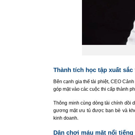
Thành tích học tập xuất sắ
Bên cạnh gia thế tài phiệt, CEO Cảnh
góp mặt vào các cuộc thi cấp thành ph
Thông minh cùng dòng tài chính dồi d
gương mặt ưu tú được bạn bè và khóa
kinh doanh.
Dân chơi máu mặt nổi tiếng