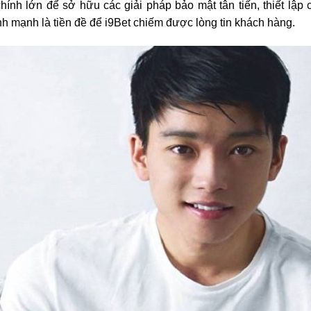
ính lớn để sở hữu các giải pháp bảo mật tân tiến, thiết lập 
ành mạnh là tiền đề để i9Bet chiếm được lòng tin khách hàng.