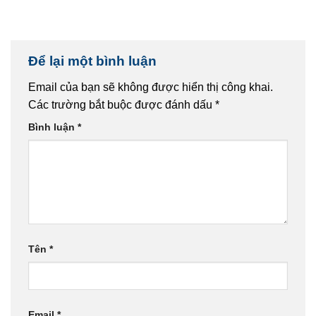
Để lại một bình luận
Email của bạn sẽ không được hiển thị công khai.
Các trường bắt buộc được đánh dấu
*
Bình luận
*
Tên
*
Email
*