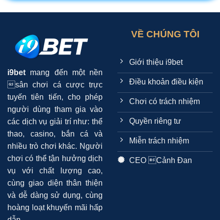
VỀ CHÚNG TÔI
Giới thiệu i9bet
i9bet
mang đến một nền
Điều khoản điều kiện
sân chơi cá cược trực
tuyến tiên tiến, cho phép
Chơi có trách nhiệm
người dùng tham gia vào
Quyền riêng tư
các dịch vụ giải trí như: thể
thao, casino, bắn cá và
Miễn trách nhiệm
nhiều trò chơi khác. Người
chơi có thể tận hưởng dịch
CEO Cảnh Đan
vụ với chất lượng cao,
cùng giao diện thân thiện
và dễ dàng sử dụng, cùng
hoàng loạt khuyến mãi hấp
dẫn.