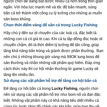
người chơi dễ dàng bắt được nhiều cá hơn trong thời gian
ngắn. Với hỏa lực mạnh mẽ và tốc độ bắn nhanh, súng
bắn cá trở thành một công cụ lý tưởng cho những ai muốn
săn boss khủng.
Chọn thời điểm vàng để săn cá trong Lucky Fishing
Hãy chú ý đến sự di chuyển của các loài cá, đặc biệt là
những con cá có giá trị cao. Khi cá tụ tập đông đúc hoặc di
chuyển chậm, đó là thời điểm lý tưởng để tấn công, giúp
tăng khả năng bắn trúng và giành được phần thưởng.
Bạn
nên chú ý những khung giờ vàng mà 99OK tung boss để
săn thưởng và nhận những vật phẩm quý hiếm. Đáp ứng
cách thức này thì cơ hội nhận thưởng từ game Lucky sẽ
tăng lên nhiều lần.
Sử dụng các vật phẩm hỗ trợ để tăng cơ hội bắn cá
Để tăng cơ hội bắn cá trong
Lucky Fishing
, người chơi
nên sử dụng các vật phẩm hỗ trợ như bom nổ và đạn đặc
biệt. Những vật phẩm này có khả năng tiêu diệt nhiều cá
cùng lúc hoặc tăng độ chính xác khi bắn, giúp bạn thu về