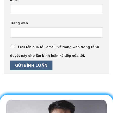
Trang web
Lưu tên của tôi, email, và trang web trong trình
duyệt này cho lần bình luận kế tiếp của tôi.