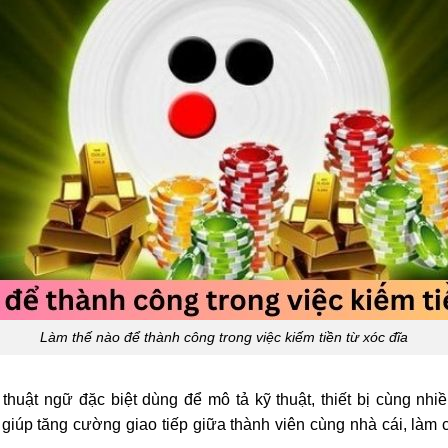
Làm thế nào để thành công trong việc kiếm tiền từ xóc đĩa
 thuật ngữ đặc biệt dùng để mô tả kỹ thuật, thiết bị cùng nh
giúp tăng cường giao tiếp giữa thành viên cùng nhà cái, làm 