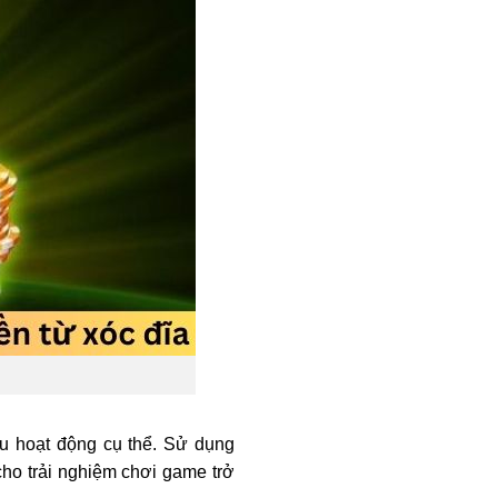
iều hoạt động cụ thể. Sử dụng
cho trải nghiệm chơi game trở