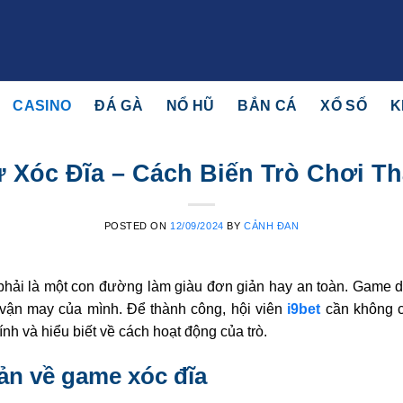
CASINO
ĐÁ GÀ
NỔ HŨ
BẮN CÁ
XỔ SỐ
K
ừ Xóc Đĩa – Cách Biến Trò Chơi T
POSTED ON
12/09/2024
BY
CẢNH ĐAN
hải là một con đường làm giàu đơn giản hay an toàn. Game dù
 vận may của mình. Để thành công, hội viên
i9bet
cần không 
ính và hiểu biết về cách hoạt động của trò.
ản về game xóc đĩa