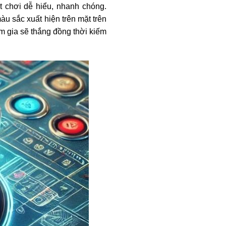
t chơi dễ hiểu, nhanh chóng.
u sắc xuất hiện trên mặt trên
m gia sẽ thắng đồng thời kiếm