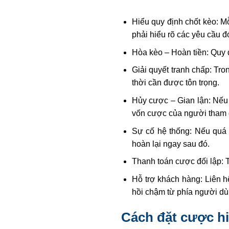
Hiểu quy định chốt kèo: Mỗ
phải hiểu rõ các yêu cầu đ
Hòa kèo – Hoàn tiền: Quy đ
Giải quyết tranh chấp: Tr
thời cần được tôn trọng.
Hủy cược – Gian lận: Nếu 
vốn cược của người tham g
Sự cố hệ thống: Nếu quá t
hoàn lại ngay sau đó.
Thanh toán cược đối lập: Tr
Hỗ trợ khách hàng: Liên hệ
hồi chậm từ phía người dù
Cách đặt cược hi