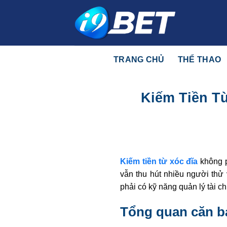
Skip
to
content
TRANG CHỦ
THỂ THAO
Kiếm Tiền T
Kiếm tiền từ xóc đĩa
không p
vẫn thu hút nhiều người thử
phải có kỹ năng quản lý tài ch
Tổng quan căn b