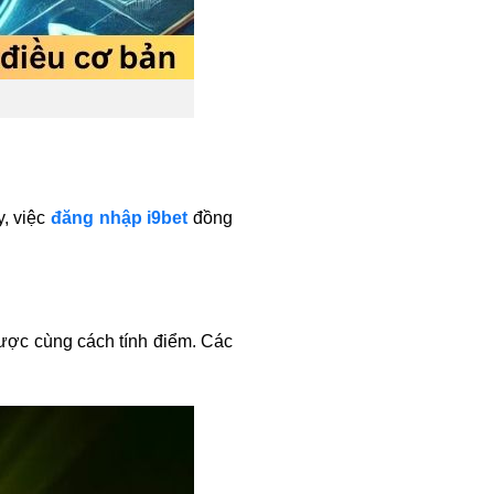
y, việc
đăng nhập i9bet
đồng
 lược cùng cách tính điểm. Các