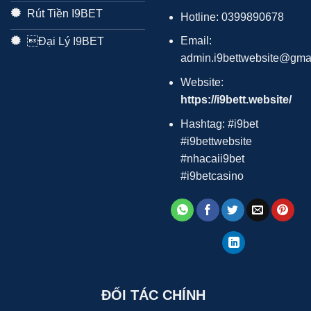
Rút Tiền I9BET
Hotline: 0399890678
Email:
Đại Lý I9BET
admin.i9bettwebsite@gma
Website:
https://i9bett.website/
Hashtag: #i9bet
#i9bettwebsite
#nhacaii9bet
#i9betcasino
ĐỐI TÁC CHÍNH