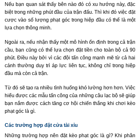
Nếu bạn quan sát thấy bên nào đó có xu hướng này, đặc
biệt trong những phút đầu của trận đấu. Thì khi đó việc đặt
cược vào số lượng phạt góc trong hiệp đầu có thể là một
lựa chọn thông minh.
Ngoài ra, nếu nhận thấy một mô hình ổn định trong cả trận
cầu, bạn cũng có thể lựa chọn đặt tiền cho toàn bộ cả 90
phút. Điều này bởi vì các đội tấn công mạnh mẽ từ cả hai
cánh thường duy trì áp lực liên tục, không chỉ trong hiệp
đầu mà còn cả trận.
Từ đó sẽ tạo ra nhiều tình huống khó lường hơn hơn. Việc
hiểu được các mẫu tấn công của những câu lạc bộ sẽ giúp
bạn nắm được cách tăng cơ hội chiến thắng khi chơi kèo
phạt góc là gì.
Các trường hợp đặt cửa tài xỉu
Những trường hợp nên đặt kèo phạt góc là gì? Khi phân