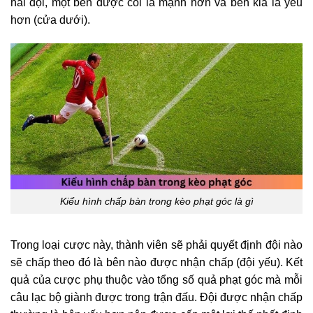
hai đội, một bên được coi là mạnh hơn và bên kia là yếu
hơn (cửa dưới).
Kiểu hình chấp bàn trong kèo phạt góc là gì
Trong loại cược này, thành viên sẽ phải quyết định đội nào
sẽ chấp theo đó là bên nào được nhận chấp (đội yếu). Kết
quả của cược phụ thuộc vào tổng số quả phạt góc mà mỗi
câu lạc bộ giành được trong trận đấu. Đội được nhận chấp