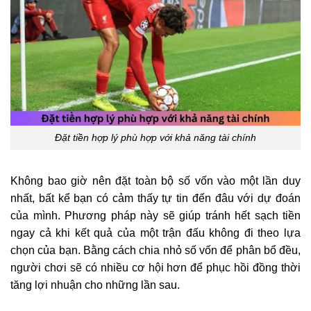
Đặt tiền hợp lý phù hợp với khả năng tài chính
Không bao giờ nên đặt toàn bộ số vốn vào một lần duy
nhất, bất kể bạn có cảm thấy tự tin đến đâu với dự đoán
của mình. Phương pháp này sẽ giúp tránh hết sạch tiền
ngay cả khi kết quả của một trận đấu không đi theo lựa
chọn của bạn. Bằng cách chia nhỏ số vốn để phân bổ đều,
người chơi sẽ có nhiều cơ hội hơn để phục hồi đồng thời
tăng lợi nhuận cho những lần sau.