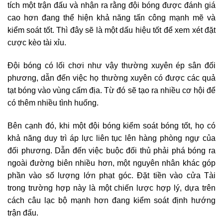
tích một trận đấu và nhận ra rằng đội bóng được đánh giá
cao hơn đang thể hiện khả năng tấn công mạnh mẽ và
kiểm soát tốt. Thì đây sẽ là một dấu hiệu tốt để xem xét đặt
cược kèo tài xỉu.
Đội bóng có lối chơi như vậy thường xuyên ép sân đối
phương, dẫn đến việc họ thường xuyên có được các quả
tạt bóng vào vùng cấm địa. Từ đó sẽ tạo ra nhiều cơ hội để
có thêm nhiều tình huống.
Bên cạnh đó, khi một đội bóng kiểm soát bóng tốt, họ có
khả năng duy trì áp lực liên tục lên hàng phòng ngự của
đối phương. Dẫn đến việc buộc đối thủ phải phá bóng ra
ngoài đường biên nhiều hơn, một nguyên nhân khác góp
phần vào số lượng lớn phạt góc. Đặt tiền vào cửa Tài
trong trường hợp này là một chiến lược hợp lý, dựa trên
cách câu lạc bộ mạnh hơn đang kiểm soát định hướng
trận đấu.