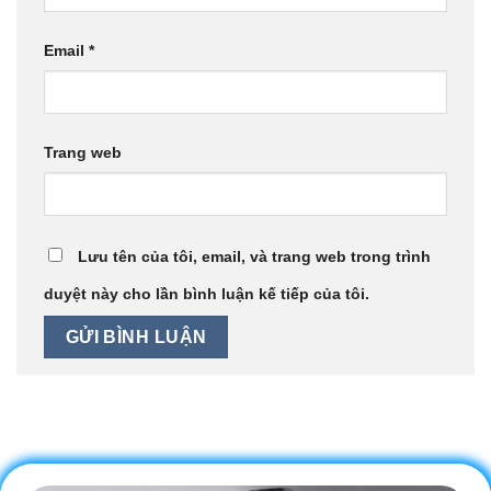
Email
*
Trang web
Lưu tên của tôi, email, và trang web trong trình
duyệt này cho lần bình luận kế tiếp của tôi.