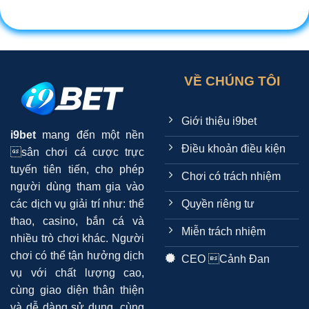
VỀ CHÚNG TÔI
Giới thiệu i9bet
i9bet
mang đến một nền
Điều khoản điều kiện
sân chơi cá cược trực
tuyến tiên tiến, cho phép
Chơi có trách nhiệm
người dùng tham gia vào
Quyền riêng tư
các dịch vụ giải trí như: thể
thao, casino, bắn cá và
Miễn trách nhiệm
nhiều trò chơi khác. Người
chơi có thể tận hưởng dịch
CEO Cảnh Đan
vụ với chất lượng cao,
cùng giao diện thân thiện
và dễ dàng sử dụng, cùng