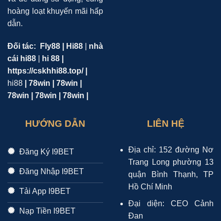
hoàng loạt khuyến mãi hấp
dẫn.
Đối tác:
Fly88
|
Hi88
|
nhà
cái hi88
|
hi 88
|
https://cskhhi88.top/
|
hi88
|
78win
|
78win
|
78win
|
78win
|
78win
|
HƯỚNG DẪN
LIÊN HỆ
Địa chỉ: 152 đường Nơ
Đăng Ký I9BET
Trang Long phường 13
Đăng Nhập I9BET
quận Bình Thạnh, TP
Hồ Chí Minh
Tải App I9BET
Đại diện: CEO Cảnh
Nạp Tiền I9BET
Đan